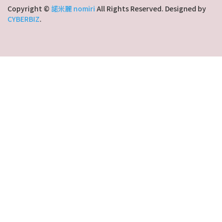
Copyright ©
諾米麗 nomiri
All Rights Reserved.
Designed by
CYBERBIZ
.