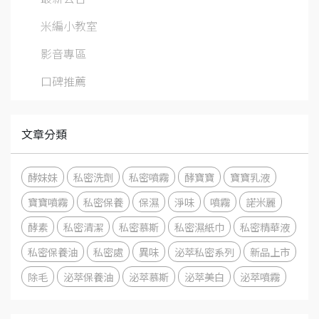
米編小教室
影音專區
口碑推薦
文章分類
酵妹妹
私密洗劑
私密噴霧
酵寶寶
寶寶乳液
寶寶噴霧
私密保養
保濕
淨味
噴霧
諾米麗
酵素
私密清潔
私密慕斯
私密濕紙巾
私密精華液
私密保養油
私密處
異味
泌萃私密系列
新品上市
除毛
泌萃保養油
泌萃慕斯
泌萃美白
泌萃噴霧