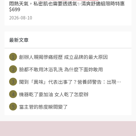
悶熱天氣，私密肌也需要透透氣✨清爽舒適組限時特惠
$699
2026-08-10
最新文章
1
創辦人親揭慘痛經歷 成立品牌的最大原因
2
臉都不敢用沐浴乳洗 為什麼下面妳敢用
3
聞到「異味」代表出事了？營養師警告：出現⋯
4
機器乾了要加油 女人乾了怎麼辦
5
當主管的態度瞬間變了