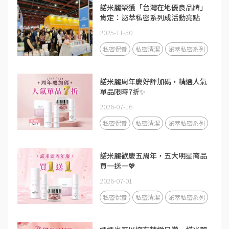
諾米麗榮獲「台灣在地優良品牌」
肯定：泌萃私密系列成活動亮點
2025-11-30
私密保養
私密清潔
泌萃私密系列
諾米麗周年慶好評加碼，精選人氣
單品限時7折✨
2026-07-16
私密保養
私密清潔
泌萃私密系列
諾米麗歡慶五周年，五大明星商品
買一送一💖
2026-07-01
私密保養
私密清潔
泌萃私密系列