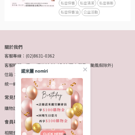
私密保養
私密清潔
私密慕斯
私密保養油
公益活動
關於我們
客服專線：(02)8631-0362
客服時間：週一~週五09:30-17:30(國定假日、颱風假除外)
諾米麗 nomiri
信箱：service@ur-projects.com
統一編號：大琬國際股份有限公司 23017030
常見問題
購物說明
隱私政策
退貨政策
服務條款
會員專區
相關查詢
客服留言