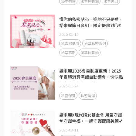
泌萃噴霧
泌萃保養油
泌萃美白
懂你的私密貼心，送的不只是禮，
諾米麗節日套組，限定優惠7折起
2026-01-15
私密濕紙巾
泌萃私密系列
泌萃慕斯
泌萃保養油
諾米麗2026會員制度更新！2025
年累積消費滿額自動續會，快快點
擊查看你的會員資格！
2025-11-24
私密保養
私密清潔
諾米麗X現代婦女基金會 用愛守護
💗守護幸福，一起守護健康美麗💕
2025-09-11