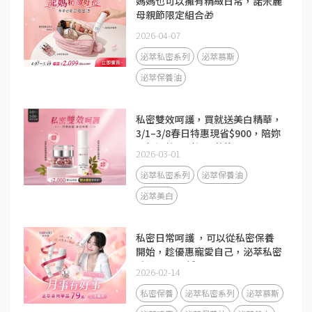
媽媽也可以擁有精緻日常，諾米麗
母親節限定組合🎁
2026-04-07
泌萃私密系列
泌萃慕斯
泌萃保養油
私密雙效呵護，買就送美白精華，
3/1–3/8春日特惠現省$900，陪妳
一起調整回到舒服狀態
2026-03-01
泌萃私密系列
泌萃保養油
泌萃美白
私密日常呵護 ，可以從私密保養
開始，趁優惠寵愛自己，泌萃私密
系列單品79折
2026-02-14
私密保養
泌萃私密系列
泌萃慕斯