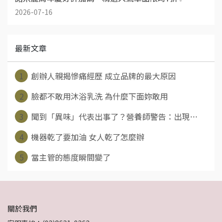
2026-07-16
最新文章
1
創辦人親揭慘痛經歷 成立品牌的最大原因
2
臉都不敢用沐浴乳洗 為什麼下面妳敢用
3
聞到「異味」代表出事了？營養師警告：出現⋯
4
機器乾了要加油 女人乾了怎麼辦
5
當主管的態度瞬間變了
關於我們