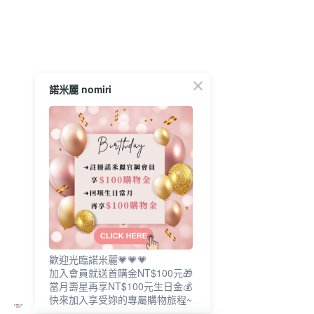
諾米麗 nomiri
歡迎光臨諾米麗💗💗💗
加入會員就送首購金NT$100元🎁
當月壽星再享NT$100元生日金💰
快來加入享受妳的專屬購物旅程~