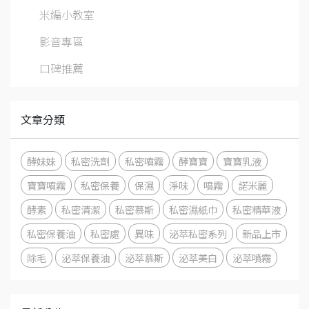
米編小教室
影音專區
口碑推薦
文章分類
酵妹妹
私密洗劑
私密噴霧
酵寶寶
寶寶乳液
寶寶噴霧
私密保養
保濕
淨味
噴霧
諾米麗
酵素
私密清潔
私密慕斯
私密濕紙巾
私密精華液
私密保養油
私密處
異味
泌萃私密系列
新品上市
除毛
泌萃保養油
泌萃慕斯
泌萃美白
泌萃噴霧