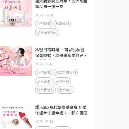
諾米麗歡慶五周年，五大明星
商品買一送一💖
2026-07-01
私密保養
私密清潔
泌萃私密系列
私密日常呵護 ，可以從私密
保養開始，趁優惠寵愛自己，
泌萃私密系列單品79折
2026-02-14
私密保養
泌萃私密系列
泌萃慕斯
泌萃噴霧
泌萃保養油
泌萃美白
諾米麗X現代婦女基金會 用愛
守護💗守護幸福，一起守護健
康美麗💕
2025-09-11