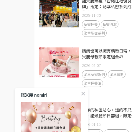
諾米麗榮獲「台灣在地優良
牌」肯定：泌萃私密系列成
動亮點
2025-11-30
私密保養
私密清潔
泌萃私密系列
媽媽也可以擁有精緻日常，
米麗母親節限定組合🎁
2026-04-07
泌萃私密系列
泌萃慕斯
泌萃保養油
諾米麗 nomiri
懂你的私密貼心，送的不只
禮，諾米麗節日套組，限定
惠7折起
2026-01-15