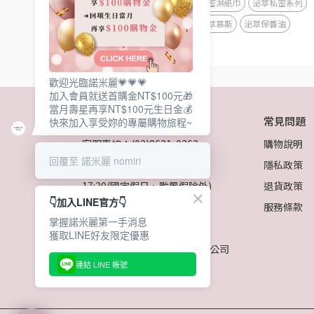
私密濕紙巾
泌萃私密系列
泌萃慕斯
泌萃保養油
歡迎光臨諾米麗💗💗💗
加入會員就送首購金NT$100元🎁
當月壽星再享NT$100元生日金💰
關於我們
常見問題
快來加入享受妳的專屬購物旅程~
客服專線：(02)8631-0362
購物說明
回覆至 諾米麗 nomiri
客服時間：週一~週五09:30-
隱私政策
17:30(國定假日、颱風假除外)
退貨政策
👇加入LINE官方👇
信箱：service@ur-
服務條款
掌握諾米麗第一手消息
projects.com
獲取LINE好友限定優惠
統一編號：大琬國際股份有限公司 
連結 LINE 帳號
23017030