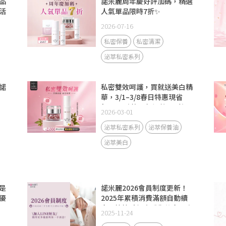
品
諾米麗周年慶好評加碼，精選
活
人氣單品限時7折✨
2026-07-16
私密保養
私密清潔
泌萃私密系列
諾
私密雙效呵護，買就送美白精
華，3/1–3/8春日特惠現省
$900，陪妳一起調整回到舒
2026-03-01
服狀態
泌萃私密系列
泌萃保養油
泌萃美白
是
諾米麗2026會員制度更新！
優
2025年累積消費滿額自動續
會，快快點擊查看你的會員資
2025-11-24
格！