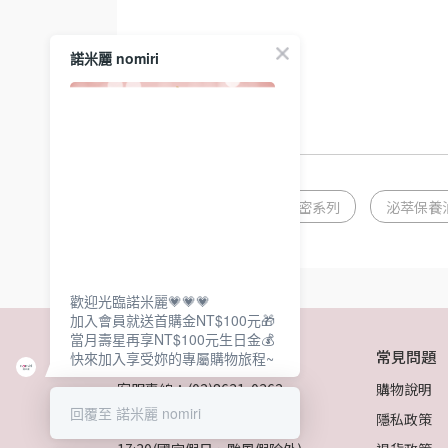
諾米麗 nomiri
🛒立即購買
文章分類
泌萃私密系列
泌萃保養
歡迎光臨諾米麗💗💗💗
加入會員就送首購金NT$100元🎁
當月壽星再享NT$100元生日金💰
關於我們
常見問題
快來加入享受妳的專屬購物旅程~
客服專線：(02)8631-0362
購物說明
回覆至 諾米麗 nomiri
客服時間：週一~週五09:30-
隱私政策