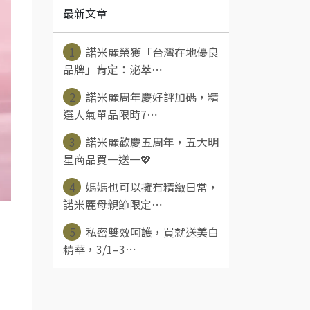
最新文章
1
諾米麗榮獲「台灣在地優良
品牌」肯定：泌萃⋯
2
諾米麗周年慶好評加碼，精
選人氣單品限時7⋯
3
諾米麗歡慶五周年，五大明
星商品買一送一💖
4
媽媽也可以擁有精緻日常，
諾米麗母親節限定⋯
5
私密雙效呵護，買就送美白
精華，3/1–3⋯