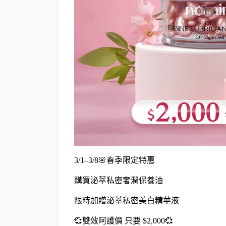
3/1–3/8
🌸
春季限定特惠
購買泌萃私密奢潤保養油
限時加贈泌萃私密美白精華液
💞雙效呵護價 只要 $2,000💞