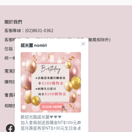
關於我們
客服專線：(02)8631-0362
客服時間：週一~週五09:30-17:30(國定假日、颱風假除外)
諾米麗 nomiri
信箱：service@ur-projects.com
統一編號：大琬國際股份有限公司 23017030
常見問題
購物說明
隱私政策
退貨政策
服務條款
會員專區
相關查詢
客服留言
歡迎光臨諾米麗💗💗💗
加入會員就送首購金NT$100元🎁
當月壽星再享NT$100元生日金💰