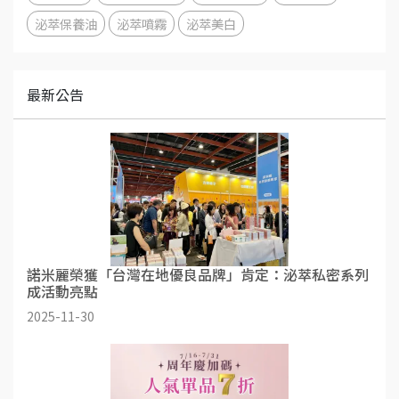
泌萃保養油
泌萃噴霧
泌萃美白
最新公告
諾米麗榮獲「台灣在地優良品牌」肯定：泌萃私密系列
成活動亮點
2025-11-30