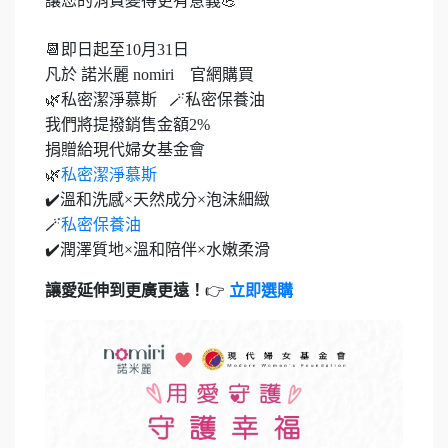
讓您的消費變得更有意義
💪
📆
即日起至10月31日
凡於 諾米麗 nomiri 官網購買
🌿
私密潔淨慕斯
🪄
私密保養油
我們將提撥銷售金額2%
捐贈給現代婦女基金會
🌿
私密潔淨慕斯
✔️
溫和洗感×天然成分×泡沫細緻
🪄
私密保養油
✔️
潤澤質地×溫和陪伴×水嫩柔滑
讓愛延伸到更廣更遠！
👉
立即選購