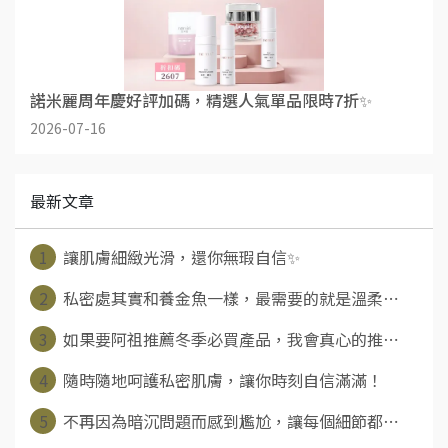
諾米麗周年慶好評加碼，精選人氣單品限時7折✨
2026-07-16
最新文章
1
讓肌膚細緻光滑，還你無瑕自信✨
2
私密處其實和養金魚一樣，最需要的就是溫柔⋯
3
如果要阿祖推薦冬季必買產品，我會真心的推⋯
4
隨時隨地呵護私密肌膚，讓你時刻自信滿滿！
5
不再因為暗沉問題而感到尷尬，讓每個細節都⋯