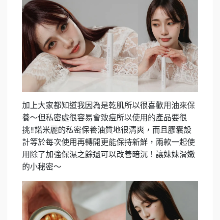
加上大家都知道我因為是乾肌所以很喜歡用油來保
養～但私密處很容易會致痘所以使用的產品要很
挑
諾米麗的私密保養油質地很清爽，而且膠囊設
‼️
計等於每次使用再轉開更能保持新鮮，兩款一起使
用除了加強保濕之餘還可以改善暗沉！讓妹妹滑嫩
的小秘密～