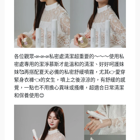
各位觀眾
📣📣📣
私密處清潔超重要的～～～使用私
密處專用的潔淨慕斯才能溫和的清潔、好好呵護妹
妹
再搭配夏天必備的私密舒緩噴霧，尤其
👉
愛穿
🥰
緊身衣褲
👈
的女生，噴上之後涼涼的，有舒緩的感
覺，一點也不用擔心異味或搔癢，超適合日常清潔
和保養使用😊